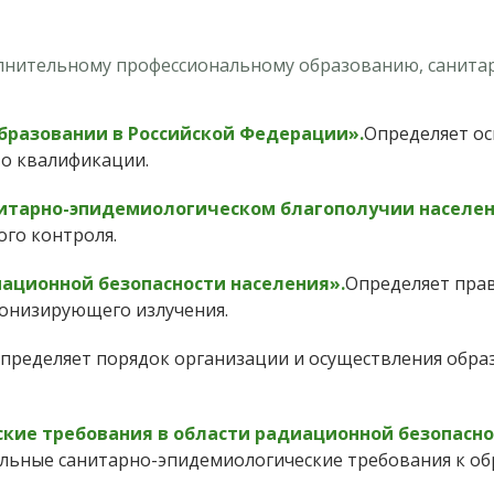
олнительному профессиональному образованию, санита
образовании в Российской Федерации».
Определяет о
о квалификации.
анитарно-эпидемиологическом благополучии населен
го контроля.
иационной безопасности населения».
Определяет пра
ионизирующего излучения.
пределяет порядок организации и осуществления обр
ские требования в области радиационной безопасн
альные санитарно-эпидемиологические требования к о