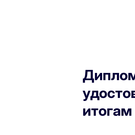
Диплом
удосто
итогам