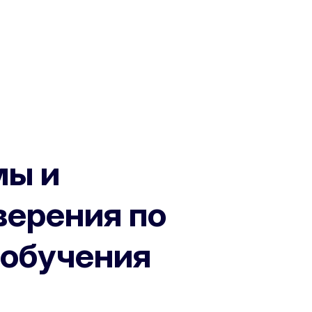
ы и
верения по
 обучения