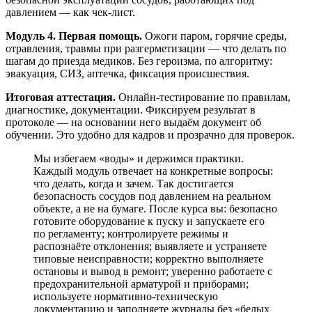
давлением — как чек‑лист.
Модуль 4. Первая помощь.
Ожоги паром, горячие среды,
отравления, травмы при разгерметизации — что делать по
шагам до приезда медиков. Без героизма, по алгоритму:
эвакуация, СИЗ, аптечка, фиксация происшествия.
Итоговая аттестация.
Онлайн‑тестирование по правилам,
диагностике, документации. Фиксируем результат в
протоколе — на основании него выдаём документ об
обучении. Это удобно для кадров и прозрачно для проверок.
Мы избегаем «воды» и держимся практики.
Каждый модуль отвечает на конкретные вопросы:
что делать, когда и зачем. Так достигается
безопасность сосудов под давлением на реальном
объекте, а не на бумаге. После курса вы: безопасно
готовите оборудование к пуску и запускаете его
по регламенту; контролируете режимы и
распознаёте отклонения; выявляете и устраняете
типовые неисправности; корректно выполняете
остановы и вывод в ремонт; уверенно работаете с
предохранительной арматурой и приборами;
используете нормативно‑техническую
документацию и заполняете журналы без «белых