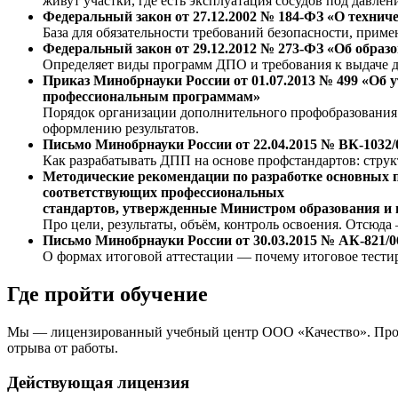
живут участки, где есть эксплуатация сосудов под давлен
Федеральный закон от 27.12.2002 № 184-ФЗ «О технич
База для обязательности требований безопасности, прим
Федеральный закон от 29.12.2012 № 273-ФЗ «Об образ
Определяет виды программ ДПО и требования к выдаче д
Приказ Минобрнауки России от 01.07.2013 № 499 «Об
профессиональным программам»
Порядок организации дополнительного профобразования:
оформлению результатов.
Письмо Минобрнауки России от 22.04.2015 № ВК-1032
Как разрабатывать ДПП на основе профстандартов: струк
Методические рекомендации по разработке основных
соответствующих профессиональных
стандартов, утвержденные Министром образования и на
Про цели, результаты, объём, контроль освоения. Отсюд
Письмо Минобрнауки России от 30.03.2015 № АК-821/0
О формах итоговой аттестации — почему итоговое тести
Где пройти обучение
Мы — лицензированный учебный центр ООО «Качество». Провод
отрыва от работы.
Действующая лицензия