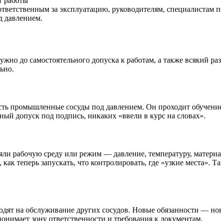
т работы
тветственным за эксплуатацию, руководителям, специалистам по
д давлением.
жно до самостоятельного допуска к работам, а также всякий раз,
льно.
есть промышленные сосуды под давлением. Он проходит обучение
ый допуск под подпись, никаких «ввели в курс на словах».
яли рабочую среду или режим — давление, температуру, материа
как теперь запускать, что контролировать, где «узкие места».
одят на обслуживание других сосудов. Новые обязанности — нов
 понимает зону ответственности и требования к документам.