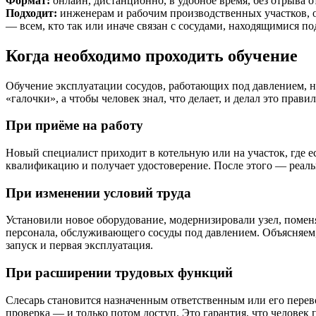
Формат:
онлайн, дистанционно, в удобное время, без отрыва о
Подходит:
инженерам и рабочим производственных участков, о
— всем, кто так или иначе связан с сосудами, находящимися по
Когда необходимо проходить обучение
Обучение эксплуатации сосудов, работающих под давлением, ну
«галочки», а чтобы человек знал, что делает, и делал это прави
При приёме на работу
Новый специалист приходит в котельную или на участок, где 
квалификацию и получает удостоверение. После этого — реальн
При изменении условий труда
Установили новое оборудование, модернизировали узел, помен
персонала, обслуживающего сосуды под давлением. Объясняем, 
запуск и первая эксплуатация.
При расширении трудовых функций
Слесарь становится назначенным ответственным или его перев
проверка — и только потом доступ. Это гарантия, что человек