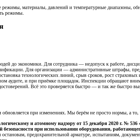
ие режимы, материалы, давлений и температурные диапазоны, о
ить режимы.
я
юдей до экономики. Для сотрудника — недопуск к работе, дисци
алификации. Для организации — административные штрафы, пред
становка технологических линий, срыв сроков, рост страховых 
дном аудите, и при приёмке площадок. Инспекции обращают вни
достоверений. Всё это проверяется быстро — и так же быстро в
 обновляется при изменениях. Мы берём не просто нормы, а то,
логическому и атомному надзору от 15 декабря 2020 г. № 53
безопасности при использовании оборудования, работающе
 и остановам, предохранительной арматуре, испытаниям, докуме