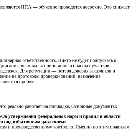
бновляются НПА — обучение проводится досрочно. Это снижает
плинарная ответственность. Никто не будет подпускать к
писания, возможная приостановка опасных участков,
издержек. Для репутации — потеря доверия заказчиков и
мание на протоколы проверки знаний, назначение
ыявляются пробелы.
 что реально работает на площадке. Основные документы:
6 «Об утверждении федеральных норм и правил в области
го под избыточным давлением»
нтам и производственному контролю. Именно по этим правилам