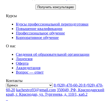
Курсы
Курсы профессиональной переподготовки
Повышение квалификации
Профессиональное обучение
Корпоративное обучение
О нас
Сведения об образовательной организации
Лицензия
Оферта
Аккредитация
Вопрос — ответ
Контакты
8 (928) 470-60-20
8 (928) 470-
60-20
kachestvo93@gmail.com
350049, РФ, Краснодарский
край, г. Краснодар, ул. Тургенева, д. 110/1, каб.2