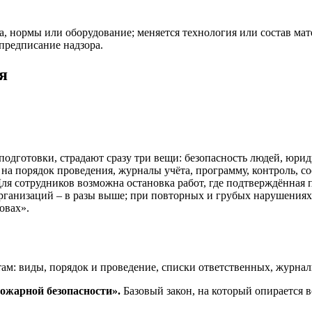
а, нормы или оборудование; меняется технология или состав ма
предписание надзора.
я
подготовки, страдают сразу три вещи: безопасность людей, юри
 на порядок проведения, журналы учёта, программу, контроль, с
ля сотрудников возможна остановка работ, где подтверждённая 
рганизаций – в разы выше; при повторных и грубых нарушениях
овах».
м: виды, порядок и проведение, списки ответственных, журналы,
пожарной безопасности».
Базовый закон, на который опирается в