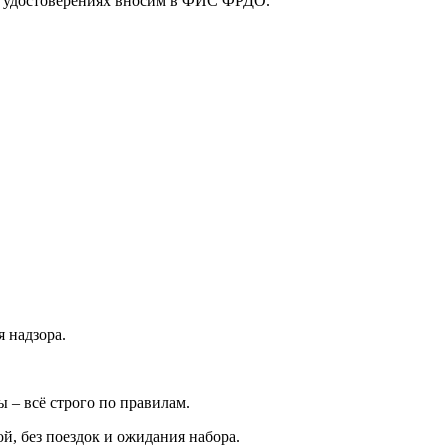
х удостоверениях вносим в ФИС ФРДО.
 надзора.
– всё строго по правилам.
, без поездок и ожидания набора.