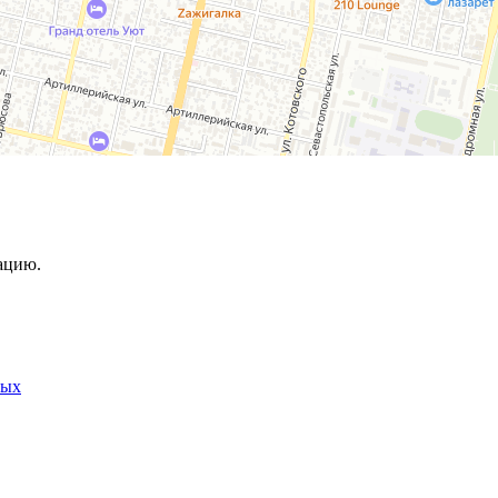
ацию.
ных