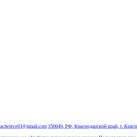
kachestvo93@gmail.com
350049, РФ, Краснодарский край, г. Краснод