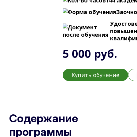
144 академ
Заочн
Удостове
повышен
квалифи
5 000 руб.
Купить обучение
Содержание
программы